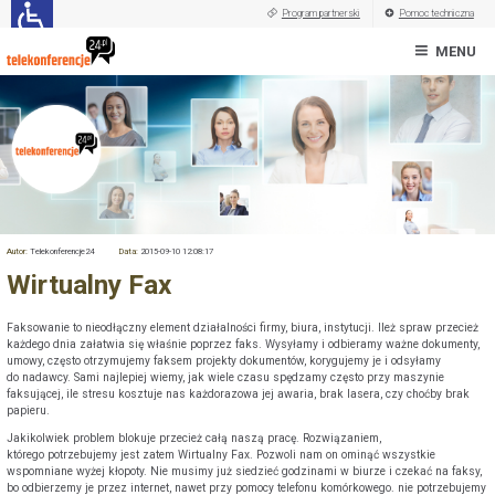
Program partnerski
Pomoc techniczna
MENU
Autor:
Telekonferencje24
Data:
2015-09-10 12:08:17
Wirtualny Fax
Faksowanie to nieodłączny element działalności firmy, biura, instytucji. Ileż spraw przecież
każdego dnia załatwia się właśnie poprzez faks. Wysyłamy i odbieramy ważne dokumenty,
umowy, często otrzymujemy faksem projekty dokumentów, korygujemy je i odsyłamy
do nadawcy. Sami najlepiej wiemy, jak wiele czasu spędzamy często przy maszynie
faksującej, ile stresu kosztuje nas każdorazowa jej awaria, brak lasera, czy choćby brak
papieru.
Jakikolwiek problem blokuje przecież całą naszą pracę. Rozwiązaniem,
którego potrzebujemy jest zatem Wirtualny Fax. Pozwoli nam on ominąć wszystkie
wspomniane wyżej kłopoty. Nie musimy już siedzieć godzinami w biurze i czekać na faksy,
bo odbierzemy je przez internet, nawet przy pomocy telefonu komórkowego. nie potrzebujemy