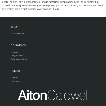
lasera, papieru czy jakiegokolwiek innego materiału eksploatacyjnego, bo Wirtualny Fax
pozwoli nam obejrzeć dokumenty w oknie przeglądarki, bez potrzeby ich drukowania. Sami
wybieramy, które z nich chcemy wydrukować i kiedy.
O NAS
Aiton Caldwell SA
DOKUMENTY
Regulamin
Polityka cookies
Polityka prywatności
POMOC
Instrukcja
Baza wiedzy