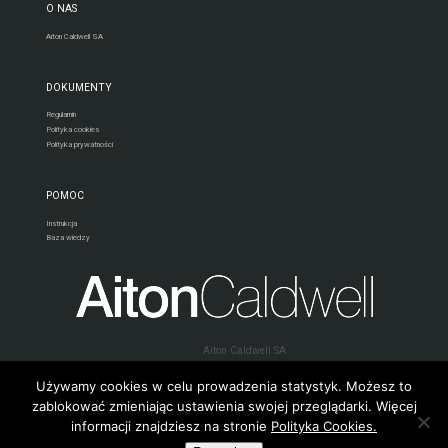
O NAS
Aiton Caldwell SA
DOKUMENTY
Regulamin
Polityka cookies
Polityka prywatności
POMOC
Instrukcja
Baza wiedzy
Aiton Caldwell SA
80-280 Gdańsk, C. K. Norwida 1
e-mail:
telekonferencje24@aitoncaldwell.pl
Używamy cookies w celu prowadzenia statystyk. Możesz to
zablokować zmieniając ustawienia swojej przeglądarki. Więcej
informacji znajdziesz na stronie
Polityka Cookies.