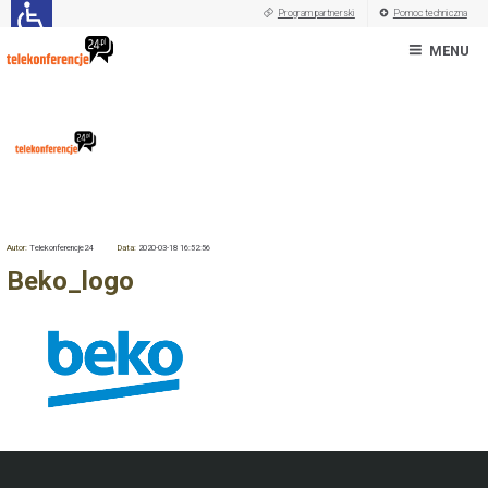
Program partnerski
Pomoc techniczna
MENU
Autor:
Telekonferencje24
Data:
2020-03-18 16:52:56
Beko_logo