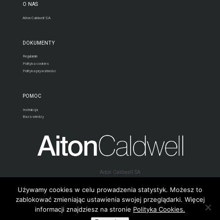
O NAS
Aiton Caldwell SA
DOKUMENTY
Regulamin
Polityka cookies
Polityka prywatności
POMOC
Instrukcja
Baza wiedzy
Aiton Caldwell SA
80-280 Gdańsk, C. K. Norwida 1
e-mail:
telekonferencje24@aitoncaldwell.pl
Używamy cookies w celu prowadzenia statystyk. Możesz to
zablokować zmieniając ustawienia swojej przeglądarki. Więcej
informacji znajdziesz na stronie
Polityka Cookies.